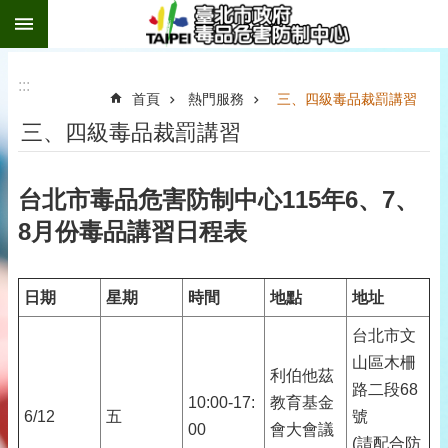
:::
跳到主要內容區塊
:::
首頁
熱門服務
三、四級毒品裁罰講習
三、四級毒品裁罰講習
台北市毒品危害防制中心115年6、7、
8月份毒品講習日程表
日期
星期
時間
地點
地址
台北市文
山區木柵
利伯他茲
路二段68
10:00-17:
教育基金
6/12
五
號
00
會大會議
(請配合防