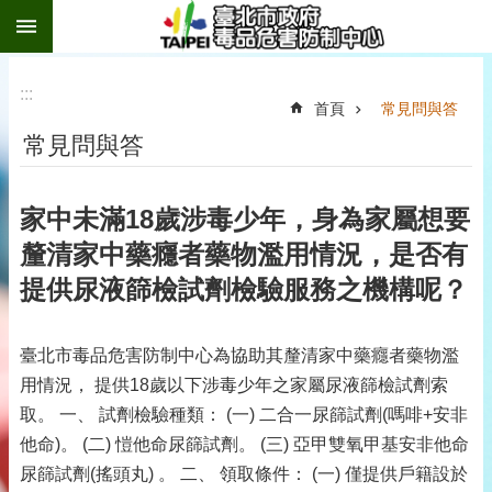
:::
跳到主要內容區塊
:::
首頁
常見問與答
常見問與答
家中未滿18歲涉毒少年，身為家屬想要
釐清家中藥癮者藥物濫用情況，是否有
提供尿液篩檢試劑檢驗服務之機構呢？
臺北市毒品危害防制中心為協助其釐清家中藥癮者藥物濫
用情況， 提供18歲以下涉毒少年之家屬尿液篩檢試劑索
取。 一、 試劑檢驗種類： (一) 二合一尿篩試劑(嗎啡+安非
他命)。 (二) 愷他命尿篩試劑。 (三) 亞甲雙氧甲基安非他命
尿篩試劑(搖頭丸) 。 二、 領取條件： (一) 僅提供戶籍設於